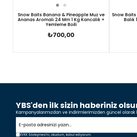
Snow Baits Banana & Pineapple Muz ve
Snow Baits 
Ananas Aromalı 24 Mm 1 Kg Kancalık +
Balık
Yemleme Boili
₺700,00
YBS'den ilk sizin haberiniz olsu
Kampanyalarımızdan ve indirimlerimizden güncel olarak 
KVKK Sözleşmesi'ni,
okudum, kabul ediyorum.