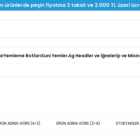
 ürünlerde peşin fiyatına 3 taksit ve 2.000 TL üzeri üc
ar
Yemleme Botları
Suni Yemler
Jig Headler ve İğneler
İp ve Misi
RÜN ADINA GÖRE (A>Z)
ÜRÜN ADINA GÖRE (Z<A)
STOKTAKILER