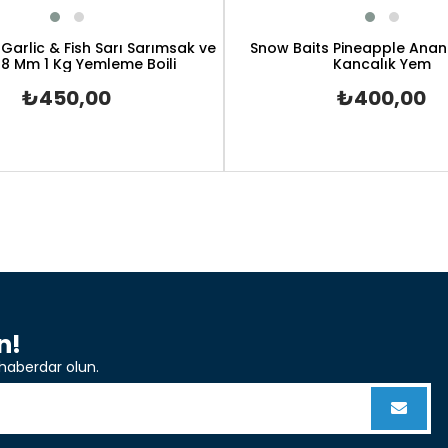
Garlic & Fish Sarı Sarımsak ve
Snow Baits Pineapple Ana
 18 Mm 1 Kg Yemleme Boili
Kancalık Yem
₺450,00
₺400,00
n!
haberdar olun.