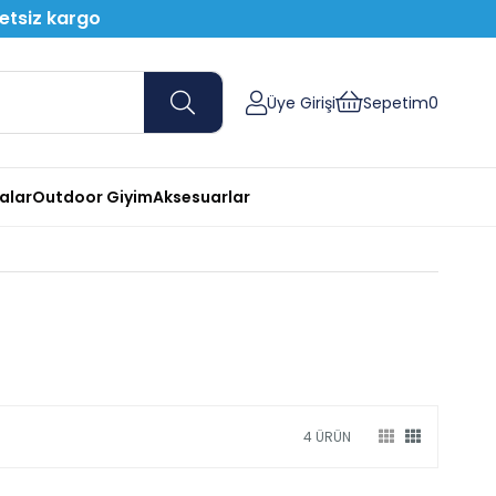
retsiz kargo
Üye Girişi
Sepetim
0
nalar
Outdoor Giyim
Aksesuarlar
4 ÜRÜN