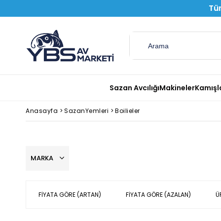
Tüm
Sazan Avcılığı
Makineler
Kamışl
Anasayfa
>
SazanYemleri
>
Boilieler
MARKA
FIYATA GÖRE (ARTAN)
FIYATA GÖRE (AZALAN)
Ü