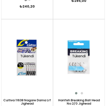
₺285,00
₺240,20
Tükendi
Tükendi
Cultiva 11638 Nagare Dama Lrf
Hanfish Breaking Ball Head
Jighead
No:2/0 Jighead