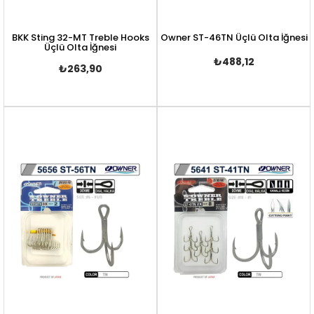
BKK Sting 32-MT Treble Hooks
Owner ST-46TN Üçlü Olta İğnesi
Üçlü Olta İğnesi
₺488,12
₺263,90