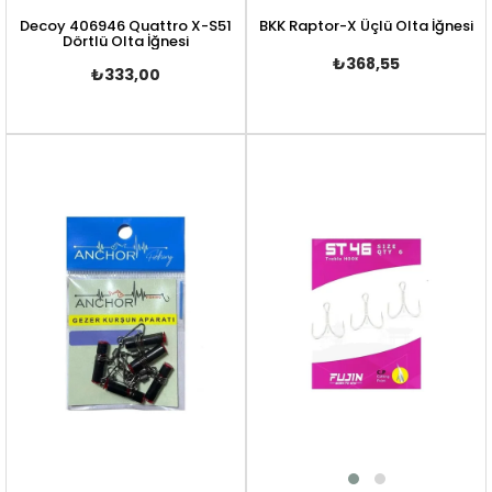
Decoy 406946 Quattro X-S51
BKK Raptor-X Üçlü Olta İğnesi
Dörtlü Olta İğnesi
₺368,55
₺333,00