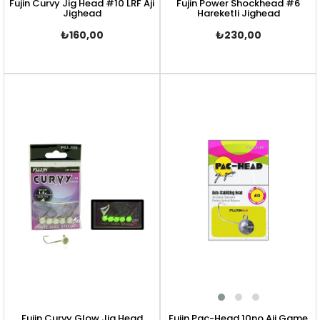
Fujin Curvy Jig Head #10 LRF Aji
Fujin Power Shockhead #6
Jighead
Hareketli Jighead
₺160,00
₺230,00
Fujin Curvy Glow Jig Head
Fujin Pac-Head 10no Aji Game