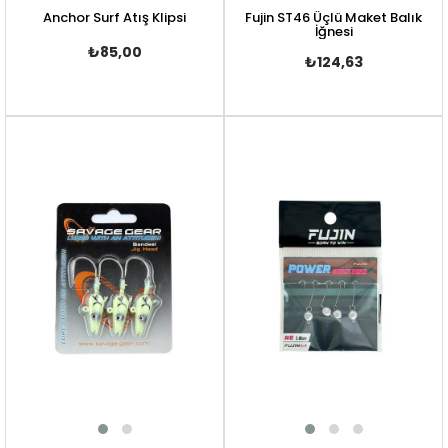
Anchor Surf Atış Klipsi
Fujin ST46 Üçlü Maket Balık
İğnesi
₺85,00
₺124,63