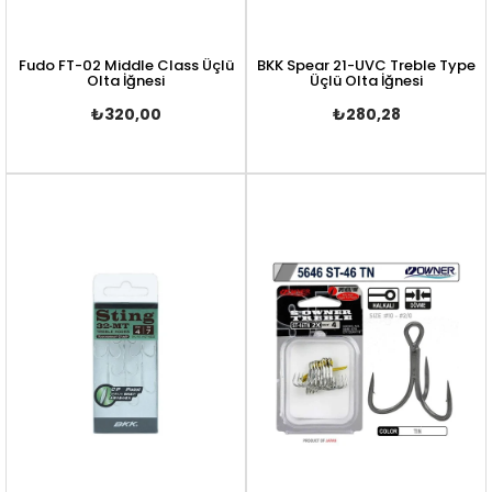
Fudo FT-02 Middle Class Üçlü
BKK Spear 21-UVC Treble Type
Olta İğnesi
Üçlü Olta İğnesi
₺320,00
₺280,28