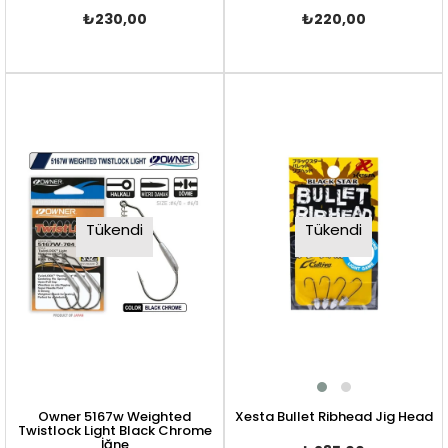
₺230,00
₺220,00
Tükendi
Tükendi
Owner 5167w Weighted
Xesta Bullet Ribhead Jig Head
Twistlock Light Black Chrome
İğne