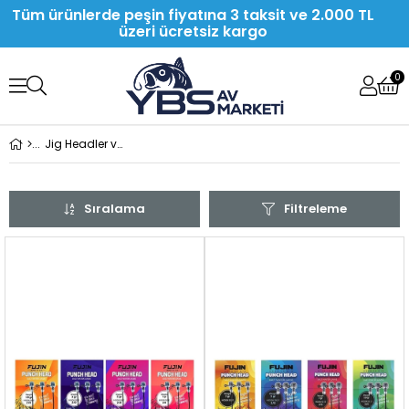
Tüm ürünlerde peşin fiyatına 3 taksit ve 2.000 TL
üzeri ücretsiz kargo
0
Jig Headler ve İğneler
Sıralama
Filtreleme