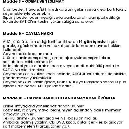
Madde 8 – ÖDEME VE TESLİMAT
Ürün bedeli, havale/EFT, kredi kartı tek çekim veya kredi kartı taksit
seçenekleriyle ödenebilir.
Sipariş bedeli ödenmediği veya banka tarafından iptal edildiği
takdirde SATICI’nın teslim yükümlülüğü sona erer.
Madde 9 – CAYMA HAKKI
ALICI, ürünü teslim aldığı tarihten itibaren
14 gün içinde
, hiçbir
gerekçe göstermeden ve cezai şart ödemeden cayma hakkını
kullanabilir.
Cayma hakkı kapsamında:
Ürün kullanılmamış olmalı, ambalajı bozulmamış ve tekrar
satılabilir nitelikte olmalıdır.
İade talebi yazılı olarak e-posta veya iadeli taahhütlü posta ile
SATICI’ya bildirilmelidir.
Cayma hakkının kullanılması halinde, ALICI ürünü faturası ile birlikte
göndermekle yükümlüdür.
Cayma hakkı kullanıldığında, ürün SATICI’ya ulaştıktan sonra 10 gün
içinde ürün bedeli ALICI’ya iade edilir.
Madde 10 – CAYMA HAKKI KULLANILAMAYACAK ÜRÜNLER
Kişisel ihtiyaçlara yönelik hazırlanan ürünler,
Kozmetik, iç giyim, mayo, bikini, hijyen açısından iadesi mümkün
olmayan ürünler,
Tek kullanımlık ürünler, gıda ve hızlı bozulan mallar,
Ambalajı açılmış yazılım, CD, DVD, kitap, dijital içerikler, bilgisayar
sarf malzemeleri (kartuş, toner vb.),