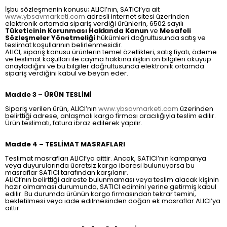
İşbu sözleşmenin konusu; ALICI’nın, SATICI’ya ait
www.ybsavmarketi.com
adresli internet sitesi üzerinden
elektronik ortamda sipariş verdiği ürünlerin, 6502 sayılı
Tüketicinin Korunması Hakkında Kanun
ve
Mesafeli
Sözleşmeler Yönetmeliği
hükümleri doğrultusunda satış ve
teslimat koşullarının belirlenmesidir.
ALICI, sipariş konusu ürünlerin temel özellikleri, satış fiyatı, ödeme
ve teslimat koşulları ile cayma hakkına ilişkin ön bilgileri okuyup
onayladığını ve bu bilgiler doğrultusunda elektronik ortamda
sipariş verdiğini kabul ve beyan eder.
Madde 3 – ÜRÜN TESLİMİ
Sipariş verilen ürün, ALICI’nın
www.ybsavmarketi.com
üzerinden
belirttiği adrese, anlaşmalı kargo firması aracılığıyla teslim edilir.
Ürün teslimatı, fatura ibraz edilerek yapılır.
Madde 4 – TESLİMAT MASRAFLARI
Teslimat masrafları ALICI’ya aittir. Ancak, SATICI’nın kampanya
veya duyurularında ücretsiz kargo ibaresi bulunuyorsa bu
masraflar SATICI tarafından karşılanır.
ALICI’nın belirttiği adreste bulunmaması veya teslim alacak kişinin
hazır olmaması durumunda, SATICI edimini yerine getirmiş kabul
edilir. Bu durumda ürünün kargo firmasından tekrar temini,
bekletilmesi veya iade edilmesinden doğan ek masraflar ALICI’ya
aittir.