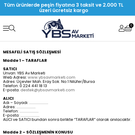
Tüm ürünlerde peşin fiyatına 3 taksit ve 2.000 TL
üzeri ücretsiz kargo
0
MESAFELİ SATIŞ SÖZLEŞMESİ
Madde 1 – TARAFLAR
SATICI
Unvan: YBS Av Marketi
Web Adresi:
www.ybsavmarketi.com
Adres: Üçevler Mah. Eray Sok. No:1 Nilüfer/Bursa
Telefon: 0 224 441 18 13
E-posta:
destek@ybsavmarketi.com
ALICI
Adı – Soyadı: …………………
Adres: …………………
Telefon: …………………
E-posta: …………………
ALICI ve SATICI bundan sonra birlikte “TARAFLAR” olarak anılacaktır.
Madde 2 – SÖZLEŞMENİN KONUSU