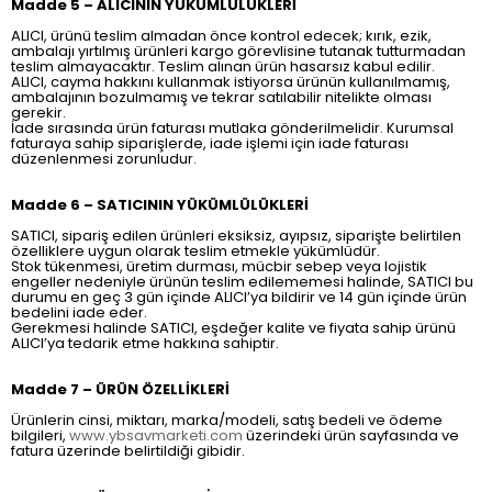
Madde 5 – ALICININ YÜKÜMLÜLÜKLERİ
ALICI, ürünü teslim almadan önce kontrol edecek; kırık, ezik,
ambalajı yırtılmış ürünleri kargo görevlisine tutanak tutturmadan
teslim almayacaktır. Teslim alınan ürün hasarsız kabul edilir.
ALICI, cayma hakkını kullanmak istiyorsa ürünün kullanılmamış,
ambalajının bozulmamış ve tekrar satılabilir nitelikte olması
gerekir.
İade sırasında ürün faturası mutlaka gönderilmelidir. Kurumsal
faturaya sahip siparişlerde, iade işlemi için iade faturası
düzenlenmesi zorunludur.
Madde 6 – SATICININ YÜKÜMLÜLÜKLERİ
SATICI, sipariş edilen ürünleri eksiksiz, ayıpsız, siparişte belirtilen
özelliklere uygun olarak teslim etmekle yükümlüdür.
Stok tükenmesi, üretim durması, mücbir sebep veya lojistik
engeller nedeniyle ürünün teslim edilememesi halinde, SATICI bu
durumu en geç 3 gün içinde ALICI’ya bildirir ve 14 gün içinde ürün
bedelini iade eder.
Gerekmesi halinde SATICI, eşdeğer kalite ve fiyata sahip ürünü
ALICI’ya tedarik etme hakkına sahiptir.
Madde 7 – ÜRÜN ÖZELLİKLERİ
Ürünlerin cinsi, miktarı, marka/modeli, satış bedeli ve ödeme
bilgileri,
www.ybsavmarketi.com
üzerindeki ürün sayfasında ve
fatura üzerinde belirtildiği gibidir.