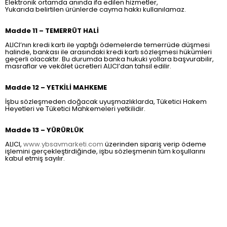
Elektronik ortamda anında ifa edilen hizmetler,
Yukarıda belirtilen ürünlerde cayma hakkı kullanılamaz.
Madde 11 – TEMERRÜT HALİ
ALICI’nın kredi kartı ile yaptığı ödemelerde temerrüde düşmesi
halinde, bankası ile arasındaki kredi kartı sözleşmesi hükümleri
geçerli olacaktır. Bu durumda banka hukuki yollara başvurabilir,
masraflar ve vekâlet ücretleri ALICI’dan tahsil edilir.
Madde 12 – YETKİLİ MAHKEME
İşbu sözleşmeden doğacak uyuşmazlıklarda, Tüketici Hakem
Heyetleri ve Tüketici Mahkemeleri yetkilidir.
Madde 13 – YÜRÜRLÜK
ALICI,
www.ybsavmarketi.com
üzerinden sipariş verip ödeme
işlemini gerçekleştirdiğinde, işbu sözleşmenin tüm koşullarını
kabul etmiş sayılır.