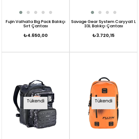
Fujin Valhalla Big Pack Balıkçı
Savage Gear System Caryyall L
Sırt Çantası
33L Balıkçı Çantası
₺4.650,00
₺3.720,15
Tükendi
Tükendi