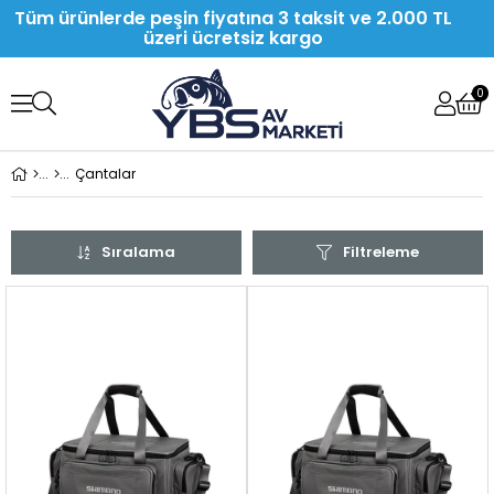
Tüm ürünlerde peşin fiyatına 3 taksit ve 2.000 TL
üzeri ücretsiz kargo
0
Çantalar
Sıralama
Filtreleme