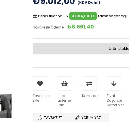
₺9.012,00
(KDV Dahil)
Peşin fiyatına 3 x
3.004,00 TL
taksit seçeneği
₺8.561,40
Havale ile Ödeme
Ürün stokl
Favorilere
İstek
Karşılaştır
Fiyat
Ekle
Listeme
Düşünce
Ekle
Haber Ver
TAVSIYE ET
YORUM YAZ