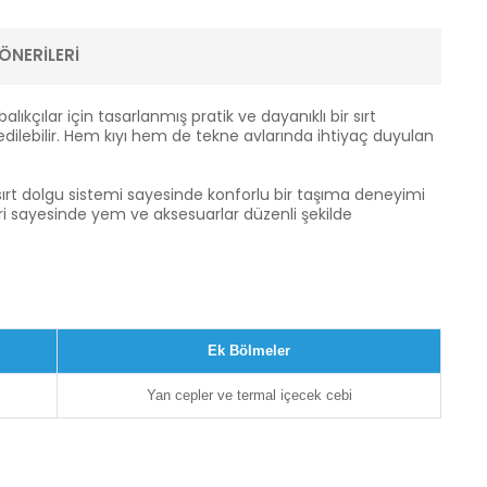
ÖNERILERI
kçılar için tasarlanmış pratik ve dayanıklı bir sırt
edilebilir. Hem kıyı hem de tekne avlarında ihtiyaç duyulan
sırt dolgu sistemi sayesinde konforlu bir taşıma deneyimi
ri sayesinde yem ve aksesuarlar düzenli şekilde
Ek Bölmeler
Yan cepler ve termal içecek cebi