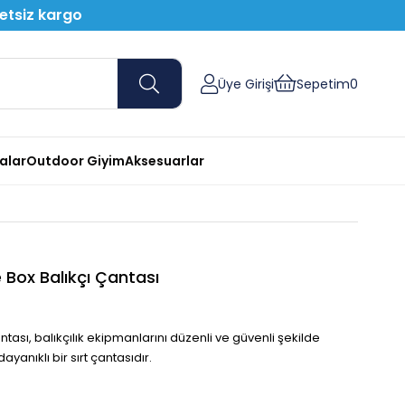
retsiz kargo
Üye Girişi
Sepetim
0
nalar
Outdoor Giyim
Aksesuarlar
Box Balıkçı Çantası
sı, balıkçılık ekipmanlarını düzenli ve güvenli şekilde
ayanıklı bir sırt çantasıdır.