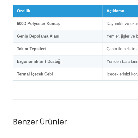
Özellik
Açıklama
600D Polyester Kumaş
Dayanıklı ve uzun
Geniş Depolama Alanı
Yemler, jigler ve 
Takım Tepsileri
Çanta ile birlikt
Ergonomik Sırt Desteği
Yeniden tasarlanm
Termal İçecek Cebi
İçeceklerinizi ko
Benzer Ürünler