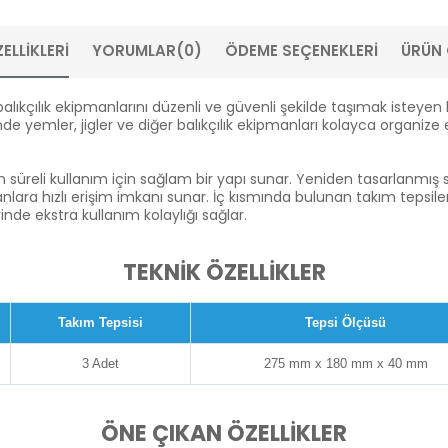
ELLIKLERI
YORUMLAR
(0)
ÖDEME SEÇENEKLERI
ÜRÜN 
çılık ekipmanlarını düzenli ve güvenli şekilde taşımak isteyen balı
de yemler, jigler ve diğer balıkçılık ekipmanları kolayca organize 
süreli kullanım için sağlam bir yapı sunar. Yeniden tasarlanmış 
lara hızlı erişim imkanı sunar. İç kısmında bulunan takım tepsile
nde ekstra kullanım kolaylığı sağlar.
TEKNİK ÖZELLİKLER
Takım Tepsisi
Tepsi Ölçüsü
3 Adet
275 mm x 180 mm x 40 mm
ÖNE ÇIKAN ÖZELLİKLER