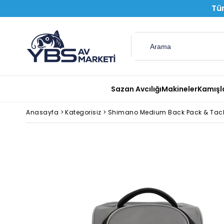
Tüm
Sazan Avcılığı
Makineler
Kamışl
Anasayfa
>
Kategorisiz
>
Shimano Medium Back Pack & Tackl