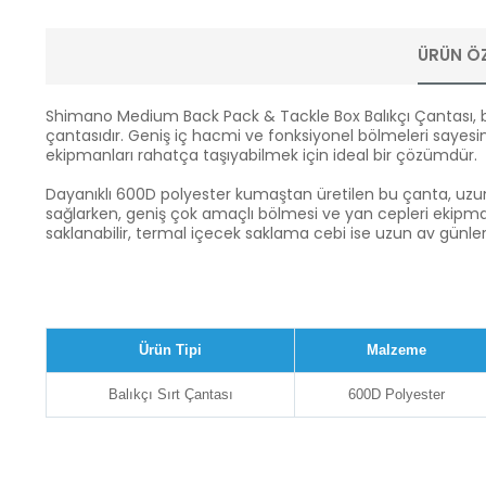
ÜRÜN ÖZ
Shimano Medium Back Pack & Tackle Box Balıkçı Çantası, balık
çantasıdır. Geniş iç hacmi ve fonksiyonel bölmeleri sayesin
ekipmanları rahatça taşıyabilmek için ideal bir çözümdür.
Dayanıklı 600D polyester kumaştan üretilen bu çanta, uzun 
sağlarken, geniş çok amaçlı bölmesi ve yan cepleri ekipman
saklanabilir, termal içecek saklama cebi ise uzun av günleri
Ürün Tipi
Malzeme
Balıkçı Sırt Çantası
600D Polyester