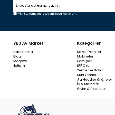
KVKK Sözleşmesi'ni,
okudum, kabul ediyorum.
YBS Av Marketi
Kategoriler
Hakkımızda
Sazan Yemleri
Blog
Makineler
Mağaza
Kamışlar
İletişim
LRF Özel
Yemleme Botları
Suni Yemler
Jig Headler & İğneler
İp & Misinalar
Giyim & Aksesuar