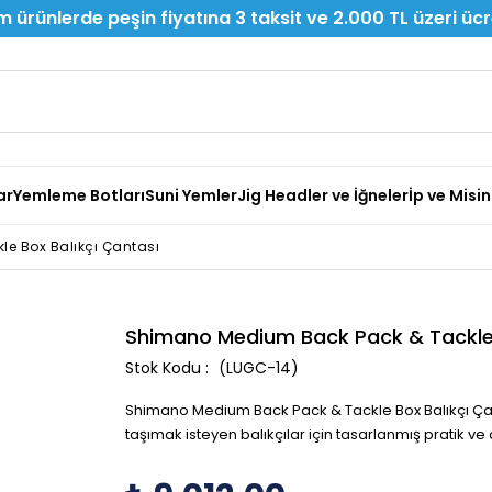
 ürünlerde peşin fiyatına 3 taksit ve 2.000 TL üzeri üc
ar
Yemleme Botları
Suni Yemler
Jig Headler ve İğneler
İp ve Misi
e Box Balıkçı Çantası
Shimano Medium Back Pack & Tackle 
(LUGC-14)
Shimano Medium Back Pack & Tackle Box Balıkçı Çanta
taşımak isteyen balıkçılar için tasarlanmış pratik ve d