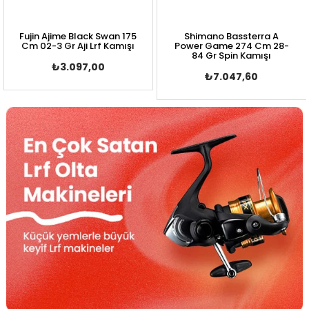
Shimano Bassterra A
Shimano Bassterra A
Power Game 274 Cm 28-
Power Game 274 Cm 21-
84 Gr Spin Kamışı
56 Gr Spin Kamışı
₺7.047,60
₺6.787,20