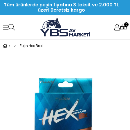
Tüm ürünlerde peşin fiyatına 3 taksit ve 2.000 TL
üzeri ücretsiz kargo
0
Fujin Hex Braid 8X 150 M Moss Green Pe İp Misina