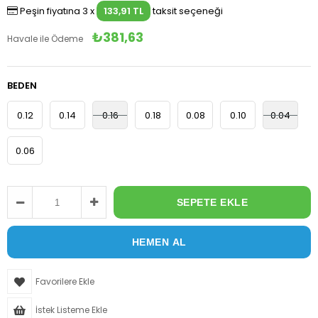
Peşin fiyatına 3 x
133,91 TL
taksit seçeneği
₺381,63
Havale ile Ödeme
BEDEN
0.12
0.14
0.16
0.18
0.08
0.10
0.04
0.06
Favorilere Ekle
İstek Listeme Ekle