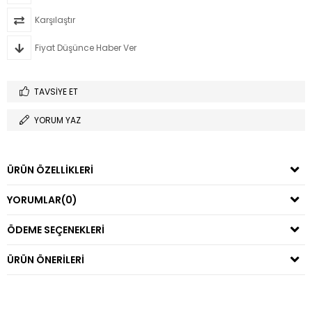
Karşılaştır
Fiyat Düşünce Haber Ver
TAVSIYE ET
YORUM YAZ
ÜRÜN ÖZELLIKLERI
YORUMLAR
(0)
ÖDEME SEÇENEKLERI
ÜRÜN ÖNERILERI