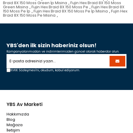
Braid 8X 150 Moss Green İp Misina
,
Fujin Hex Braid 8X 150 Moss
Green Misina
,
Fujin Hex Braid 8X 150 Moss Pe
,
Fujin Hex Braid 8X
150 Moss Pe İp
,
Fujin Hex Braid 8X 150 Moss Pe İp Misina
,
Fujin Hex
Braid 8X 150 Moss Pe Misina
,
YBS'den ilk sizin haberiniz olsun!
Kampanyalarımızdan ve indirimlerimizden güncel olarak haberdar olun.
KVKK Sözleşmesi'ni,
okudum, kabul ediyorum.
YBS Av Marketi
Hakkımızda
Blog
Mağaza
İletişim