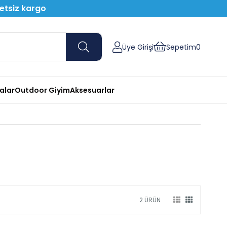
retsiz kargo
Üye Girişi
Sepetim
0
nalar
Outdoor Giyim
Aksesuarlar
2 ÜRÜN