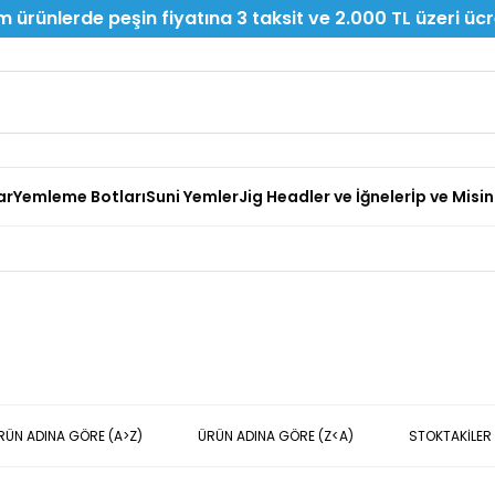
 ürünlerde peşin fiyatına 3 taksit ve 2.000 TL üzeri üc
ar
Yemleme Botları
Suni Yemler
Jig Headler ve İğneler
İp ve Misi
RÜN ADINA GÖRE (A>Z)
ÜRÜN ADINA GÖRE (Z<A)
STOKTAKILER