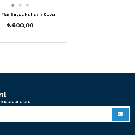
 Flar Beyaz Katlanır Kova
₺600,00
n!
haberdar olun.