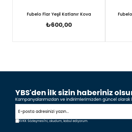
Fubelo Flar Yeşil Katlanır Kova
Fubelo
₺600,00
YBS'den ilk sizin haberiniz olsu
Kampanyalarımızdan ve indirimlerimizden güncel olarak 
KVKK Sözleşmesi'ni,
okudum, kabul ediyorum.