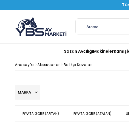
Tüm
Sazan Avcılığı
Makineler
Kamışl
Anasayfa
>
Aksesuarlar
>
Balıkçı Kovaları
MARKA
FIYATA GÖRE (ARTAN)
FIYATA GÖRE (AZALAN)
Ü