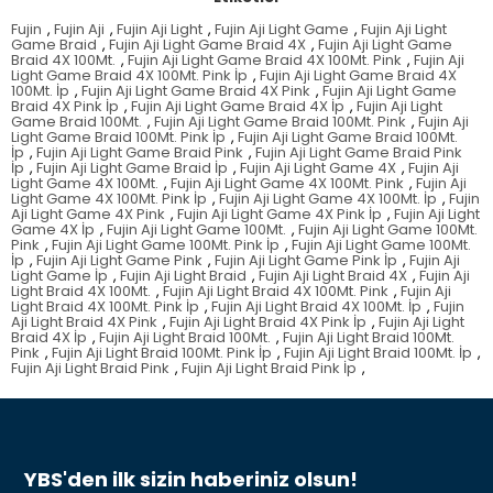
Fujin
,
Fujin Aji
,
Fujin Aji Light
,
Fujin Aji Light Game
,
Fujin Aji Light
Game Braid
,
Fujin Aji Light Game Braid 4X
,
Fujin Aji Light Game
Braid 4X 100Mt.
,
Fujin Aji Light Game Braid 4X 100Mt. Pink
,
Fujin Aji
Light Game Braid 4X 100Mt. Pink İp
,
Fujin Aji Light Game Braid 4X
100Mt. İp
,
Fujin Aji Light Game Braid 4X Pink
,
Fujin Aji Light Game
Braid 4X Pink İp
,
Fujin Aji Light Game Braid 4X İp
,
Fujin Aji Light
Game Braid 100Mt.
,
Fujin Aji Light Game Braid 100Mt. Pink
,
Fujin Aji
Light Game Braid 100Mt. Pink İp
,
Fujin Aji Light Game Braid 100Mt.
İp
,
Fujin Aji Light Game Braid Pink
,
Fujin Aji Light Game Braid Pink
İp
,
Fujin Aji Light Game Braid İp
,
Fujin Aji Light Game 4X
,
Fujin Aji
Light Game 4X 100Mt.
,
Fujin Aji Light Game 4X 100Mt. Pink
,
Fujin Aji
Light Game 4X 100Mt. Pink İp
,
Fujin Aji Light Game 4X 100Mt. İp
,
Fujin
Aji Light Game 4X Pink
,
Fujin Aji Light Game 4X Pink İp
,
Fujin Aji Light
Game 4X İp
,
Fujin Aji Light Game 100Mt.
,
Fujin Aji Light Game 100Mt.
Pink
,
Fujin Aji Light Game 100Mt. Pink İp
,
Fujin Aji Light Game 100Mt.
İp
,
Fujin Aji Light Game Pink
,
Fujin Aji Light Game Pink İp
,
Fujin Aji
Light Game İp
,
Fujin Aji Light Braid
,
Fujin Aji Light Braid 4X
,
Fujin Aji
Light Braid 4X 100Mt.
,
Fujin Aji Light Braid 4X 100Mt. Pink
,
Fujin Aji
Light Braid 4X 100Mt. Pink İp
,
Fujin Aji Light Braid 4X 100Mt. İp
,
Fujin
Aji Light Braid 4X Pink
,
Fujin Aji Light Braid 4X Pink İp
,
Fujin Aji Light
Braid 4X İp
,
Fujin Aji Light Braid 100Mt.
,
Fujin Aji Light Braid 100Mt.
Pink
,
Fujin Aji Light Braid 100Mt. Pink İp
,
Fujin Aji Light Braid 100Mt. İp
,
Fujin Aji Light Braid Pink
,
Fujin Aji Light Braid Pink İp
,
YBS'den ilk sizin haberiniz olsun!