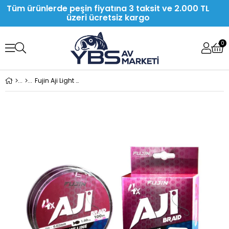
Tüm ürünlerde peşin fiyatına 3 taksit ve 2.000 TL
üzeri ücretsiz kargo
0
Fujin Aji Light Game Braid 4X 100Mt. Pink İp