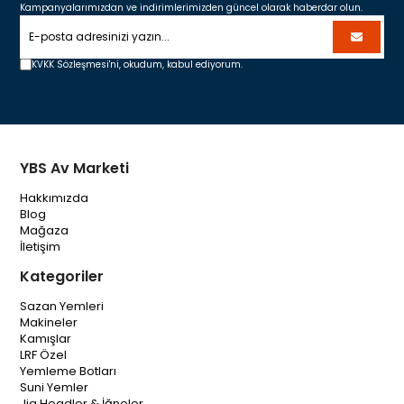
Kampanyalarımızdan ve indirimlerimizden güncel olarak haberdar olun.
KVKK Sözleşmesi'ni,
okudum, kabul ediyorum.
YBS Av Marketi
Hakkımızda
Blog
Mağaza
İletişim
Kategoriler
Sazan Yemleri
Makineler
Kamışlar
LRF Özel
Yemleme Botları
Suni Yemler
Jig Headler & İğneler