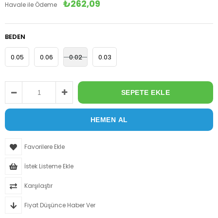
₺262,09
Havale ile Ödeme
BEDEN
0.05
0.06
0.02
0.03
Favorilere Ekle
İstek Listeme Ekle
Karşılaştır
Fiyat Düşünce Haber Ver