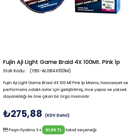
Fujin Aji Light Game Braid 4X 100Mt. Pink İp
(YBS-ALGB4X100M)
Fujin Aji Light Game Braid 4X 100 Mt Pink İp Misina, hassasiyet ve
performans odaklı avlar için geliştirilmiş, ince yapısı ve yüksek
dayanıklılığı ile öne çıkan bir örgü misinadır.
₺275,88
(KDV Dahil)
Peşin fiyatına 3 x
91,96 TL
taksit seçeneği