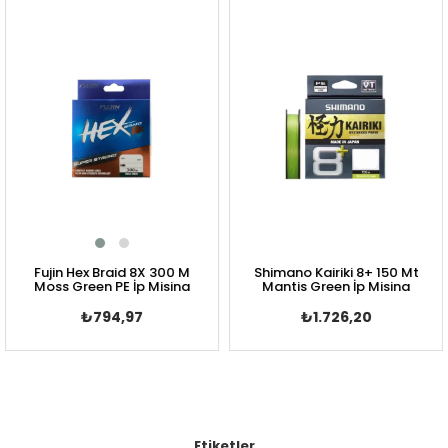
Fujin Hex Braid 8X 300 M
Shimano Kairiki 8+ 150 Mt
Moss Green PE İp Misina
Mantis Green İp Misina
₺794,97
₺1.726,20
Etiketler