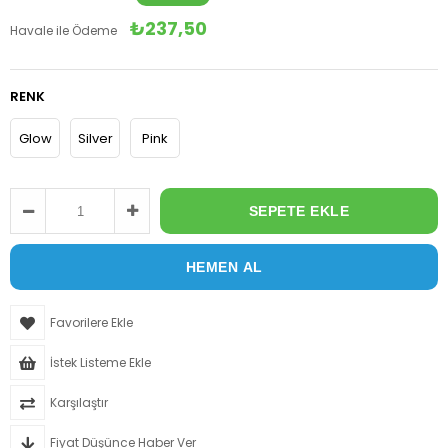
₺237,50
Havale ile Ödeme
RENK
Glow
Silver
Pink
Favorilere Ekle
İstek Listeme Ekle
Karşılaştır
Fiyat Düşünce Haber Ver