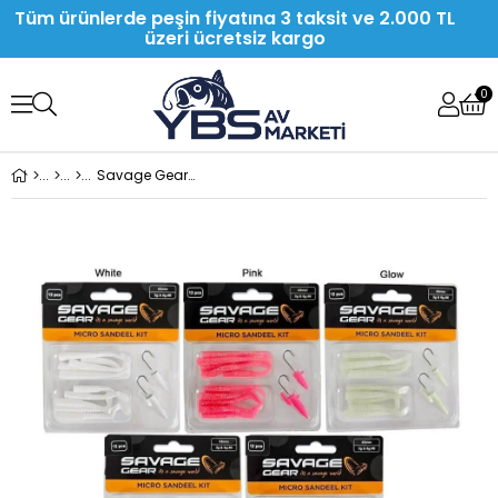
Tüm ürünlerde peşin fiyatına 3 taksit ve 2.000 TL
üzeri ücretsiz kargo
0
Savage Gear Lrf Micro Sandeel Kit 12 Adet Silikon Yem