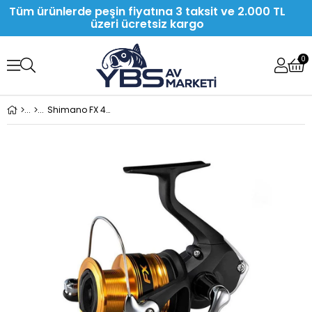
Tüm ürünlerde peşin fiyatına 3 taksit ve 2.000 TL
üzeri ücretsiz kargo
0
Shimano FX 4000 FC Spin Olta Makinesi