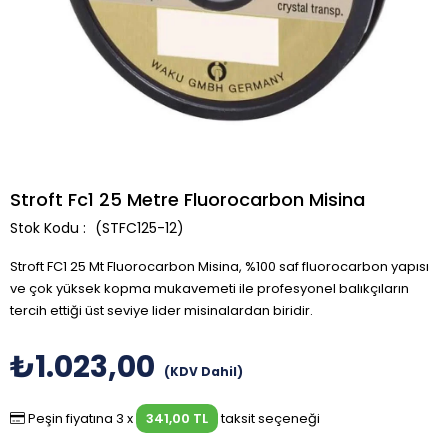
Stroft Fc1 25 Metre Fluorocarbon Misina
(STFC125-12)
Stroft FC1 25 Mt Fluorocarbon Misina, %100 saf fluorocarbon yapısı
ve çok yüksek kopma mukavemeti ile profesyonel balıkçıların
tercih ettiği üst seviye lider misinalardan biridir.
₺1.023,00
(KDV Dahil)
Peşin fiyatına 3 x
341,00 TL
taksit seçeneği