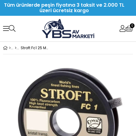
Tüm ürünlerde peşin fiyatına 3 taksit ve 2.000 TL
üzeri ücretsiz kargo
0
Stroft Fc1 25 Metre Fluorocarbon Misina