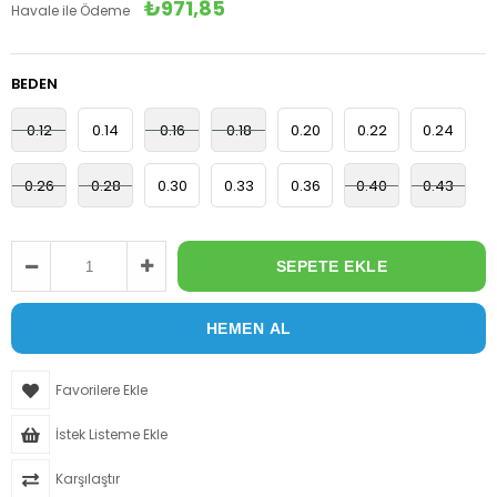
₺971,85
Havale ile Ödeme
BEDEN
0.12
0.14
0.16
0.18
0.20
0.22
0.24
0.26
0.28
0.30
0.33
0.36
0.40
0.43
Favorilere Ekle
İstek Listeme Ekle
Karşılaştır