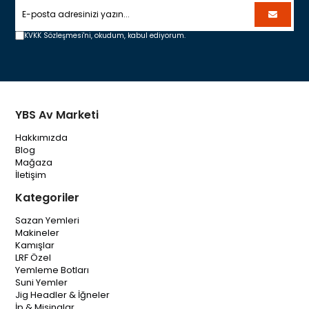
KVKK Sözleşmesi'ni,
okudum, kabul ediyorum.
YBS Av Marketi
Hakkımızda
Blog
Mağaza
İletişim
Kategoriler
Sazan Yemleri
Makineler
Kamışlar
LRF Özel
Yemleme Botları
Suni Yemler
Jig Headler & İğneler
İp & Misinalar