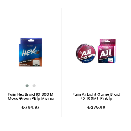
n Hex Braid 8X 300 M
Fujin Aji Light Game Braid
Shima
 Green PE İp Misina
4X 100Mt. Pink İp
Mant
₺794,97
₺275,88