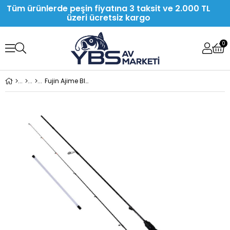
Tüm ürünlerde peşin fiyatına 3 taksit ve 2.000 TL
üzeri ücretsiz kargo
0
Fujin Ajime Black Swan 175 Cm 02-3 Gr Aji Lrf Kamışı