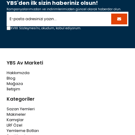
YBS'den ilk sizin haberiniz olsun!
Kampanyalarımızdan ve indirimlerimizden güncel olarak haberdar olun.
KVKK Sözleşmesi'ni,
okudum, kabul ediyorum.
YBS Av Marketi
Hakkımızda
Blog
Mağaza
İletişim
Kategoriler
Sazan Yemleri
Makineler
Kamışlar
LRF Özel
Yemleme Botları