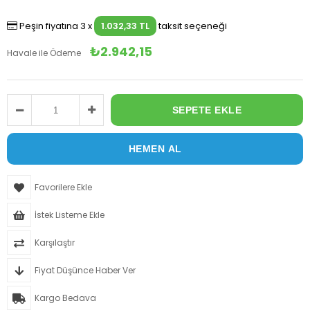
Peşin fiyatına 3 x
1.032,33 TL
taksit seçeneği
₺2.942,15
Havale ile Ödeme
Favorilere Ekle
İstek Listeme Ekle
Karşılaştır
Fiyat Düşünce Haber Ver
Kargo Bedava