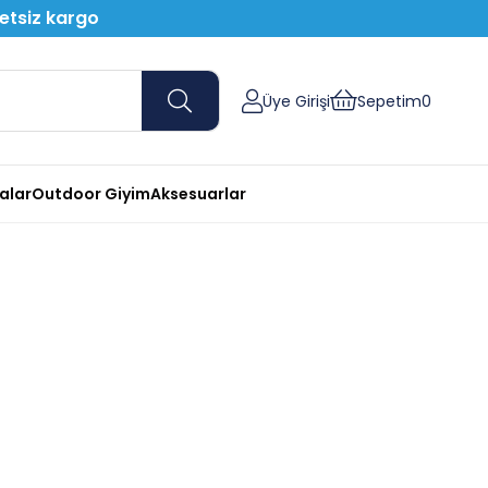
retsiz kargo
Üye Girişi
Sepetim
0
nalar
Outdoor Giyim
Aksesuarlar