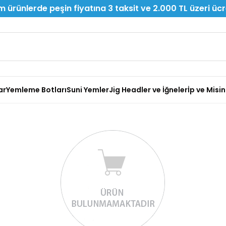
 ürünlerde peşin fiyatına 3 taksit ve 2.000 TL üzeri üc
ar
Yemleme Botları
Suni Yemler
Jig Headler ve İğneler
İp ve Misi