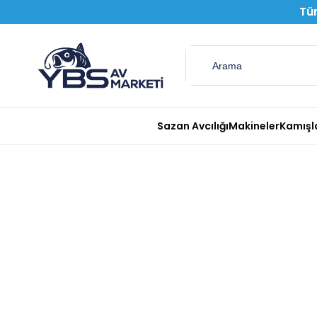
Tüm
Sazan Avcılığı
Makineler
Kamışl