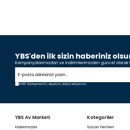
YBS'den ilk sizin haberiniz olsu
Kampanyalarımızdan ve indirimlerimizden güncel olarak 
KVKK Sözleşmesi'ni,
okudum, kabul ediyorum.
YBS Av Marketi
Kategoriler
Hakkımızda
Sazan Yemleri