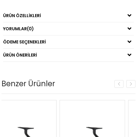
ÜRÜN ÖZELLIKLERI
YORUMLAR
(0)
ÖDEME SEÇENEKLERI
ÜRÜN ÖNERILERI
Benzer Ürünler