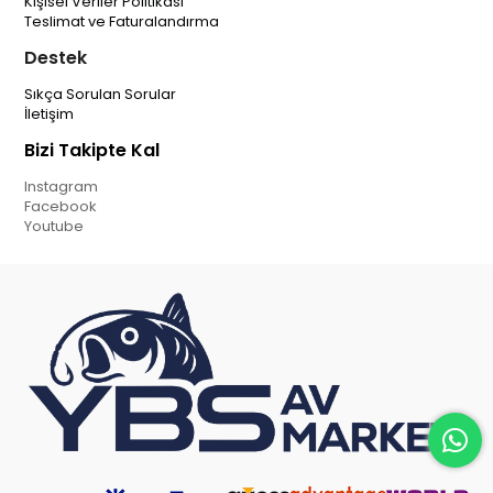
Kişisel Veriler Politikası
Teslimat ve Faturalandırma
Destek
Sıkça Sorulan Sorular
İletişim
Bizi Takipte Kal
Instagram
Facebook
Youtube