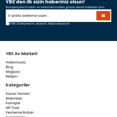
YBS'den ilk sizin haberiniz olsun!
Kampanyalarımızdan ve indirimlerimizden güncel olarak haberdar olun.
KVKK Sözleşmesi'ni,
okudum, kabul ediyorum.
YBS Av Marketi
Hakkımızda
Blog
Mağaza
İletişim
Kategoriler
Sazan Yemleri
Makineler
Kamışlar
LRF Özel
Yemleme Botları