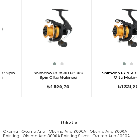
in
Shimano FX 2500 FC HG
Shimano FX 2500 FC Sp
Spin Olta Makinesi
Olta Makinesi
₺1.820,70
₺1.831,20
Etiketler
Okuma
,
Okuma Aria
,
Okuma Aria 3000A
,
Okuma Aria 3000A
Painting
,
Okuma Aria 3000A Painting Silver
,
Okuma Aria 3000A