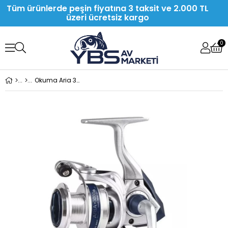
Tüm ürünlerde peşin fiyatına 3 taksit ve 2.000 TL
üzeri ücretsiz kargo
0
Okuma Aria 3000A Painting Silver 1BB Olta Makinesi