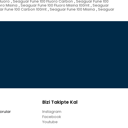
luoro
,
Seaguar Fune 100 Fluoro Carbon
,
Seaguar Fune 100
oro Misina
,
Seaguar Fune 100 Fluoro Misina 100mt
,
Seaguar
r Fune 100 Carbon 100mt
,
Seaguar Fune 100 Misina
,
Seaguar
Bizi Takipte Kal
orular
Instagram
Facebook
Youtube