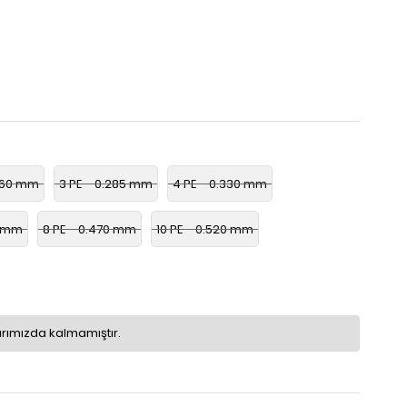
.260 mm
3 PE - 0.285 mm
4 PE - 0.330 mm
5 mm
8 PE - 0.470 mm
10 PE - 0.520 mm
arımızda kalmamıştır.