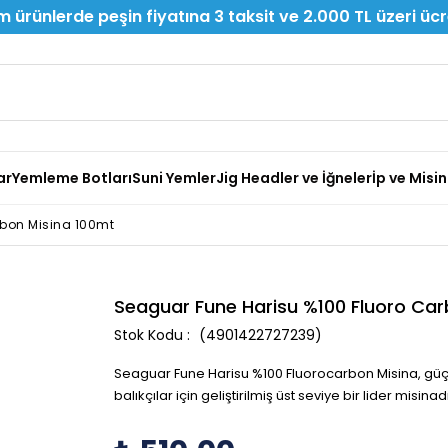
 ürünlerde peşin fiyatına 3 taksit ve 2.000 TL üzeri üc
ar
Yemleme Botları
Suni Yemler
Jig Headler ve İğneler
İp ve Misi
rbon Misina 100mt
Seaguar Fune Harisu %100 Fluoro Car
(4901422727239)
Seaguar Fune Harisu %100 Fluorocarbon Misina, g
balıkçılar için geliştirilmiş üst seviye bir lider misinadı