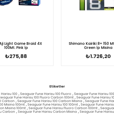
 Aji Light Game Braid 4X
Shimano Kairiki 8+ 150 M
100Mt. Pink İp
Green İp Misina
₺275,88
₺1.726,20
Etiketler
Harisu 100
,
Seaguar Fune Harisu 100 Fluoro
,
Seaguar Fune Harisu 10
Seaguar Fune Harisu 100 Fluoro Carbon 100mt
,
Seaguar Fune Harisu 10
00 Carbon
,
Seaguar Fune Harisu 100 Carbon Misina
,
Seaguar Fune Har
00 Misina 100mt
,
Seaguar Fune Harisu 100 100mt
,
Seaguar Fune Harisu
on Misina 100mt
,
Seaguar Fune Harisu Fluoro Carbon 100mt
,
Seaguar 
su Carbon
,
Seaguar Fune Harisu Carbon Misina
,
Seaguar Fune Harisu