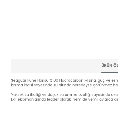
ÜRÜN ÖZ
Seaguar Fune Harisu %100 Fluorocarbon Misina, güç ve esnek
kırılma indisi sayesinde su altında neredeyse görünmez h
Yüksek su iticiliği ve düşük su emme özelliği sayesinde u
LRF ekipmanlarında leader olarak, hem de yemli avlarda dir