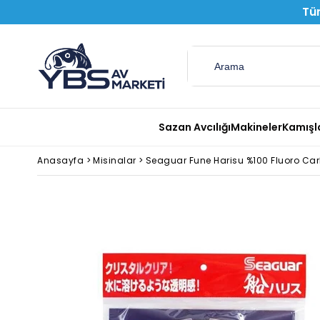
Tüm
Sazan Avcılığı
Makineler
Kamışl
Anasayfa
>
Misinalar
>
Seaguar Fune Harisu %100 Fluoro Ca