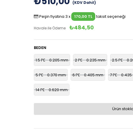
₺510,00
(KDV Dahil)
Peşin fiyatına 3 x
170,00 TL
taksit seçeneği
₺484,50
Havale ile Ödeme
BEDEN
1.5 PE - 0.205 mm
2 PE - 0.235 mm
2.5 PE - 0
5 PE - 0.370 mm
6 PE - 0.405 mm
7 PE - 0.43
14 PE - 0.620 mm
Ürün stokl