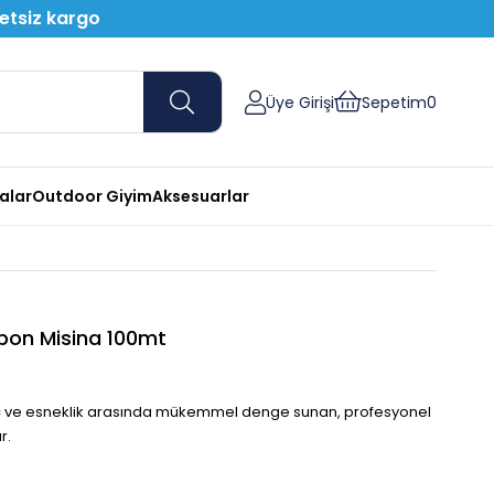
retsiz kargo
Üye Girişi
Sepetim
0
nalar
Outdoor Giyim
Aksesuarlar
bon Misina 100mt
üç ve esneklik arasında mükemmel denge sunan, profesyonel
r.