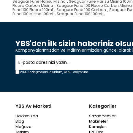
Seaguar Fune Harisu Misina
,
Seaguar Fune Harisu Misina 100m
Fluoro Carbon Misina
,
Seaguar Fune 100 Fluoro Carbon Misina
Fune 100 Fluoro 100mt
,
Seaguar Fune 100 Carbon
,
Seaguar Fun
Fune 100 Misina 100mt
,
Seaguar Fune 100 100mt
,
YBS'den ilk sizin haberiniz olsu
Kampanyalarımızdan ve indirimlerimizden güncel olarak 
KVKK Sözleşmesi'ni,
okudum, kabul ediyorum.
YBS Av Marketi
Kategoriler
Hakkımızda
Sazan Yemleri
Blog
Makineler
Mağaza
Kamışlar
İletişim
LRF Özel