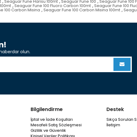
t
,
Seaguar Fune Harisu 100mt
,
Seaguar Fune 100
,
Seaguar Fune 100 F
 100mt
,
Seaguar Fune 100 Fluoro Carbon 100mt
,
Seaguar Fune 100 Flu
e 100 Carbon Misina
,
Seaguar Fune 100 Carbon Misina 100mt
,
Seagua
n!
haberdar olun.
Bilgilendirme
Destek
İptal ve İade Koşulları
Sıkça Sorulan S
Mesafeli Satış Sözleşmesi
İletişim
Gizlilik ve Güvenlik
Kişisel Veriler Politikası