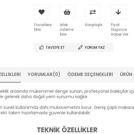
Favorilere
İstek
Karşılaştır
Fiyat
Ekle
Listeme
Düşünce
Ekle
Haber Ver
TAVSIYE ET
YORUM YAZ
ELLIKLERI
YORUMLAR
(0)
ÖDEME SEÇENEKLERI
ÜRÜN 
lik arasında mükemmel denge sunan, profesyonel balıkçılar için gel
ale gelerek daha doğal yem sunumu sağlar.
zun süreli kullanımda dahi mukavemetini korur. Geniş çaplı makar
ekt takım hazırlamada güvenle kullanılabilir.
TEKNİK ÖZELLİKLER