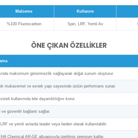
Malzeme
Kullanım
%100 Fluorocarbon
Spin, LRF, Yemli Av
ÖNE ÇIKAN ÖZELLİKLER
lama
tında maksimum görünmezlik sağlayarak doğal sunum oluşturur.
k mukavemet ve esnek yapı sayesinde üstün performans sunar.
süreli kullanımda bile dayanıklılığını korur.
 ve güvenilir bağlantı sağlar.
 LRF ve yemli avlarda leader veya beden olarak kullanılabilir.
A Chemical AR-GE altyapısıyla üretilmiş premium kalite.