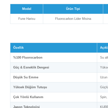
Model
Ürün Tipi
Fune Harisu
Fluorocarbon Lider Misina
Özellik
Açık
%100 Fluorocarbon
Su al
Güç & Esneklik Dengesi
Yükse
Düşük Su Emme
Uzun 
Yüksek Düğüm Tutuşu
Güçlü
Çok Yönlü Kullanım
Spin,
Japon Teknolojisi
KUREH