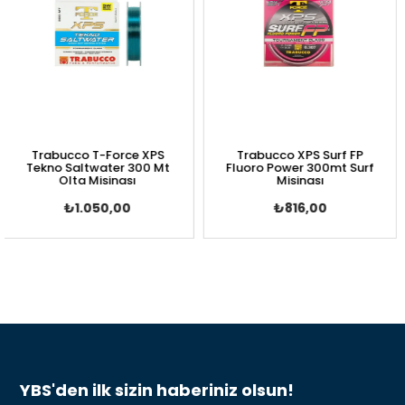
Trabucco T-Force XPS
Trabucco XPS Surf FP
ekno Saltwater 300 Mt
Fluoro Power 300mt Surf
Se
Olta Misinası
Misinası
₺1.050,00
₺816,00
YBS'den ilk sizin haberiniz olsun!