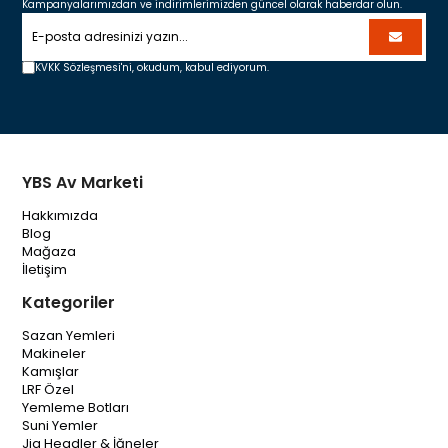
Kampanyalarımızdan ve indirimlerimizden güncel olarak haberdar olun.
KVKK Sözleşmesi'ni,
okudum, kabul ediyorum.
YBS Av Marketi
Hakkımızda
Blog
Mağaza
İletişim
Kategoriler
Sazan Yemleri
Makineler
Kamışlar
LRF Özel
Yemleme Botları
Suni Yemler
Jig Headler & İğneler