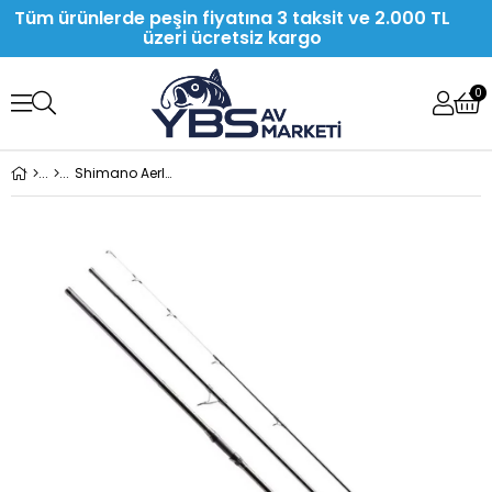
Tüm ürünlerde peşin fiyatına 3 taksit ve 2.000 TL
üzeri ücretsiz kargo
0
Shimano Aerlex H Surf Hybrid 4.25m 225g 3 Parça