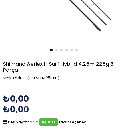
Shimano Aerlex H Surf Hybrid 4.25m 225g 3
Parça
(ALXSFH425BXH)
₺0,00
₺0,00
Peşin fiyatına 3 x
0,00 TL
taksit seçeneği