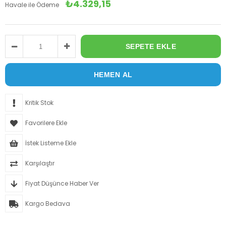
₺4.329,15
Havale ile Ödeme
Kritik Stok
Favorilere Ekle
İstek Listeme Ekle
Karşılaştır
Fiyat Düşünce Haber Ver
Kargo Bedava