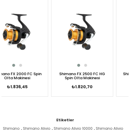
0 FC Spin
Shimano FX 2500 FC HG
Shimano FX 250
nesi
Spin Olta Makinesi
Olta Maki
45
₺1.820,70
₺1.831,
Etiketler
Shimano
,
Shimano Alivio
,
Shimano Alivio 10000
,
Shimano Alivio