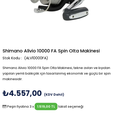
Shimano Alivio 10000 FA Spin Olta Makinesi
(ALV10000FA)
Shimano Alivio 10000 FA Spin Olta Makinesi, tekne avları ve kıyıdan
yapılan yemli balıkçılık için tasarlanmış ekonomik ve güçlü bir spin
makinesidir.
₺4.557,00
(KDV Dahil)
Peşin fiyatına 3 x
1.519,00 TL
taksit seçeneği