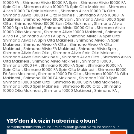
10000 FA
,
Shimano Alivio 10000 FA Spin
,
Shimano Alivio 10000 FA
Spin Olta
,
Shimano Alivio 10000 FA Spin Olta Makinesi
,
Shimano
Alivio 10000 FA Spin Makinesi
,
Shimano Alivio 10000 FA Olta
,
Shimano Alivio 10000 FA Olta Makinesi
,
Shimano Alivio 10000 FA
Makinesi
,
Shimano Alivio 10000 Spin
,
Shimano Alivio 10000 Spin
Olta
,
Shimano Alivio 10000 Spin Olta Makinesi
,
Shimano Alivio
10000 Spin Makinesi
,
Shimano Alivio 10000 Olta
,
Shimano Alivio
10000 Olta Makinesi
,
Shimano Alivio 10000 Makinesi
,
Shimano
Alivio FA
,
Shimano Alivio FA Spin
,
Shimano Alivio FA Spin Olta
,
Shimano Alivio FA Spin Olta Makinesi
,
Shimano Alivio FA Spin
Makinesi
,
Shimano Alivio FA Olta
,
Shimano Alivio FA Olta
Makinesi
,
Shimano Alivio FA Makinesi
,
Shimano Alivio Spin
,
Shimano Alivio Spin Olta
,
Shimano Alivio Spin Olta Makinesi
,
Shimano Alivio Spin Makinesi
,
Shimano Alivio Olta
,
Shimano Alivio
Olta Makinesi
,
Shimano Alivio Makinesi
,
Shimano 10000
,
Shimano 10000 FA
,
Shimano 10000 FA Spin
,
Shimano 10000 FA
Spin Olta
,
Shimano 10000 FA Spin Olta Makinesi
,
Shimano 10000
FA Spin Makinesi
,
Shimano 10000 FA Olta
,
Shimano 10000 FA Olta
Makinesi
,
Shimano 10000 FA Makinesi
,
Shimano 10000 Spin
,
Shimano 10000 Spin Olta
,
Shimano 10000 Spin Olta Makinesi
,
Shimano 10000 Spin Makinesi
,
Shimano 10000 Olta
,
Shimano
10000 Olta Makinesi
,
Shimano 10000 Makinesi
,
Shimano FA
,
YBS'den ilk sizin haberiniz olsun!
Kampanyalarımızdan ve indirimlerimizden güncel olarak haberdar olun.