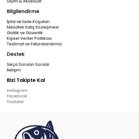
Giyim & Aksesuar
Bilgilendirme
İptal ve İade Koşulları
Mesafeli Satış Sözleşmesi
Gizlilik ve Güvenlik
Kişisel Veriler Politikası
Teslimat ve Faturalandırma
Destek
Sıkça Sorulan Sorular
İletişim
Bizi Takipte Kal
Instagram
Facebook
Youtube