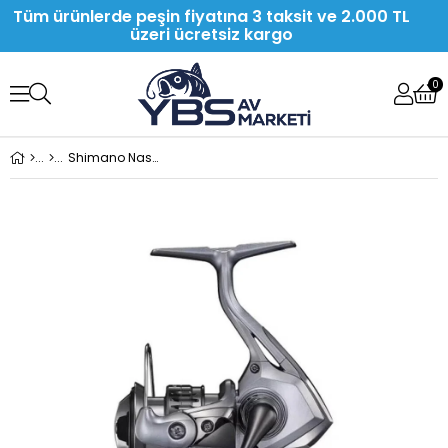
Tüm ürünlerde peşin fiyatına 3 taksit ve 2.000 TL
üzeri ücretsiz kargo
0
Shimano Nasci FC 500 Lrf Olta Makinesi