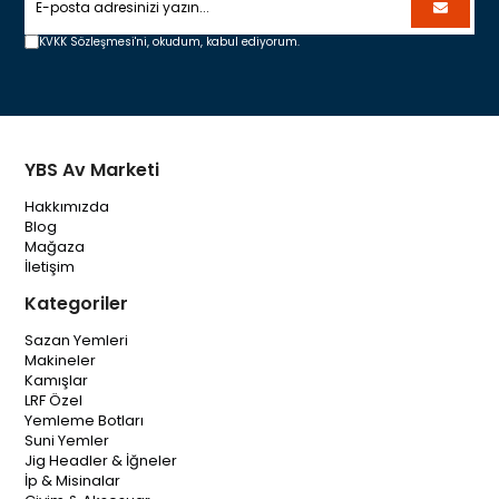
KVKK Sözleşmesi'ni,
okudum, kabul ediyorum.
YBS Av Marketi
Hakkımızda
Blog
Mağaza
İletişim
Kategoriler
Sazan Yemleri
Makineler
Kamışlar
LRF Özel
Yemleme Botları
Suni Yemler
Jig Headler & İğneler
İp & Misinalar