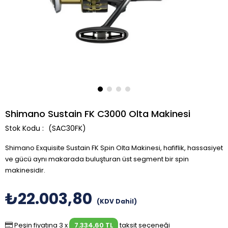
Shimano Sustain FK C3000 Olta Makinesi
(SAC30FK)
Shimano Exquisite Sustain FK Spin Olta Makinesi, hafiflik, hassasiyet
ve gücü aynı makarada buluşturan üst segment bir spin
makinesidir.
₺22.003,80
(KDV Dahil)
Peşin fiyatına 3 x
7.334,60 TL
taksit seçeneği