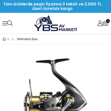
Tüm ürünlerde peşin fiyatına 3 taksit ve 2.000 TL
üzeri ücretsiz kargo
0
Shimano Sustain FK C3000 Olta Makinesi