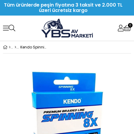
Tüm ürünlerde peşin fiyatına 3 taksit ve 2.000 TL
üzeri ücretsiz kargo
0
Kendo Spinning 8X Fighting Apple Green 150 Mt. Örgü İp Misina