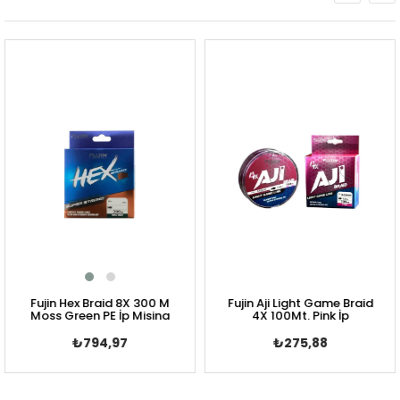
ujin Hex Braid 8X 300 M
Fujin Aji Light Game Braid
S
oss Green PE İp Misina
4X 100Mt. Pink İp
₺794,97
₺275,88