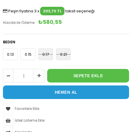
Peşin fiyatına 3 x
203,70 TL
taksit seçeneği
₺580,55
Havale ile Ödeme
BEDEN
0.13
0.15
0.17
0.21
Favorilere Ekle
İstek Listeme Ekle