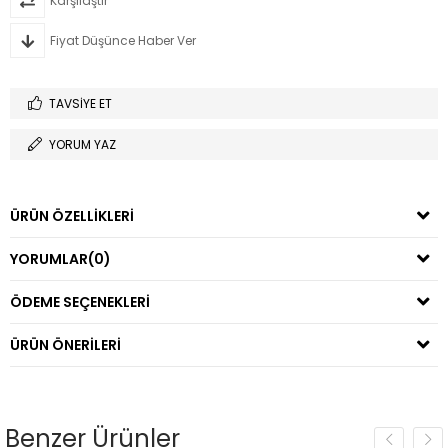
Karşılaştır
Fiyat Düşünce Haber Ver
TAVSIYE ET
YORUM YAZ
ÜRÜN ÖZELLIKLERI
YORUMLAR
(0)
ÖDEME SEÇENEKLERI
ÜRÜN ÖNERILERI
Benzer Ürünler