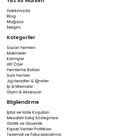
YBS Av Marketi
Hakkımızda
Blog
Mağaza
İletişim
Kategoriler
Sazan Yemleri
Makineler
Kamışlar
LRF Özel
Yemleme Botları
Suni Yemler
Jig Headler & İğneler
İp & Misinalar
Giyim & Aksesuar
Bilgilendirme
İptal ve İade Koşulları
Mesafeli Satış Sözleşmesi
Gizlilik ve Güvenlik
Kişisel Veriler Politikası
Teslimat ve Faturalandırma