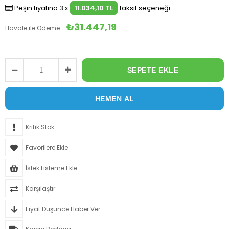
Peşin fiyatına 3 x
11.034,10 TL
taksit seçeneği
₺31.447,19
Havale ile Ödeme
Kritik Stok
Favorilere Ekle
İstek Listeme Ekle
Karşılaştır
Fiyat Düşünce Haber Ver