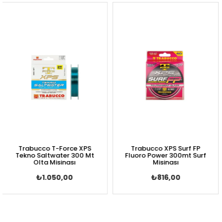
Trabucco T-Force XPS
Trabucco XPS Surf FP
ekno Saltwater 300 Mt
Fluoro Power 300mt Surf
Se
Olta Misinası
Misinası
₺1.050,00
₺816,00