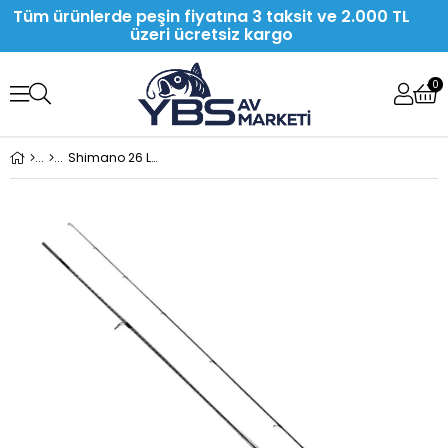
Tüm ürünlerde peşin fiyatına 3 taksit ve 2.000 TL
üzeri ücretsiz kargo
0
Shimano 26 Lunamis 290 Cm 10-45 Gr Spin Olta Kamışı