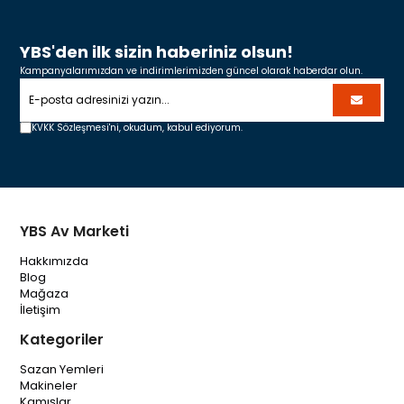
YBS'den ilk sizin haberiniz olsun!
Kampanyalarımızdan ve indirimlerimizden güncel olarak haberdar olun.
KVKK Sözleşmesi'ni,
okudum, kabul ediyorum.
YBS Av Marketi
Hakkımızda
Blog
Mağaza
İletişim
Kategoriler
Sazan Yemleri
Makineler
Kamışlar