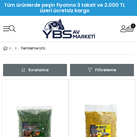
Tüm ürünlerde peşin fiyatına 3 taksit ve 2.000 TL
üzeri ücretsiz kargo
0
Yemleme Unları
Sıralama
Filtreleme