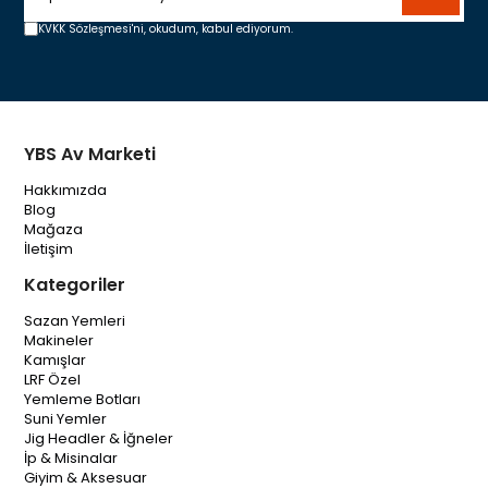
KVKK Sözleşmesi'ni,
okudum, kabul ediyorum.
YBS Av Marketi
Hakkımızda
Blog
Mağaza
İletişim
Kategoriler
Sazan Yemleri
Makineler
Kamışlar
LRF Özel
Yemleme Botları
Suni Yemler
Jig Headler & İğneler
İp & Misinalar
Giyim & Aksesuar